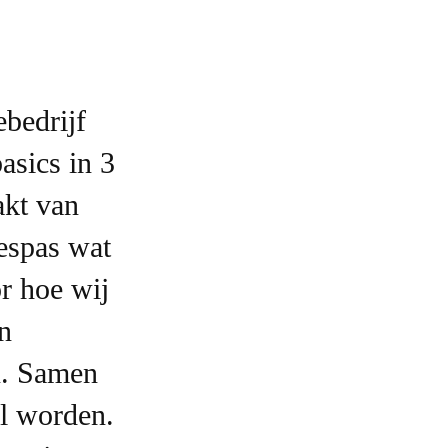
bedrijf
asics in 3
akt van
espas wat
r hoe wij
n
n. Samen
l worden.