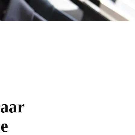
waar
ie