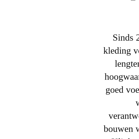
Sinds 
kleding v
lengte
hoogwaar
goed voe
verantw
bouwen w